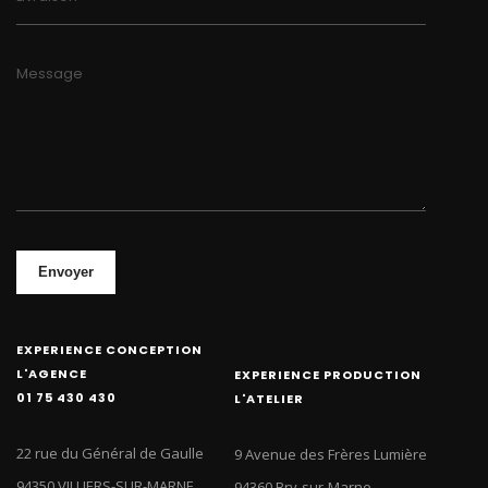
Message
Envoyer
EXPERIENCE CONCEPTION
L'AGENCE
EXPERIENCE PRODUCTION
01 75 430 430
L'ATELIER
22 rue du Général de Gaulle
9 Avenue des Frères Lumière
94350 VILLIERS-SUR-MARNE
94360 Bry-sur-Marne