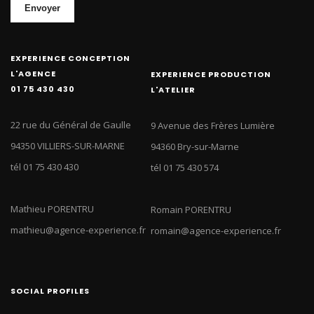
Envoyer
EXPERIENCE CONCEPTION
L'AGENCE
EXPERIENCE PRODUCTION
01 75 430 430
L'ATELIER
22 rue du Général de Gaulle
9 Avenue des Frères Lumière
94350 VILLIERS-SUR-MARNE
94360 Bry-sur-Marne
tél 01 75 430 430
tél 01 75 430 574
Mathieu PORENTRU
Romain PORENTRU
mathieu@agence-experience.fr
romain@agence-experience.fr
SOCIAL PROFILES