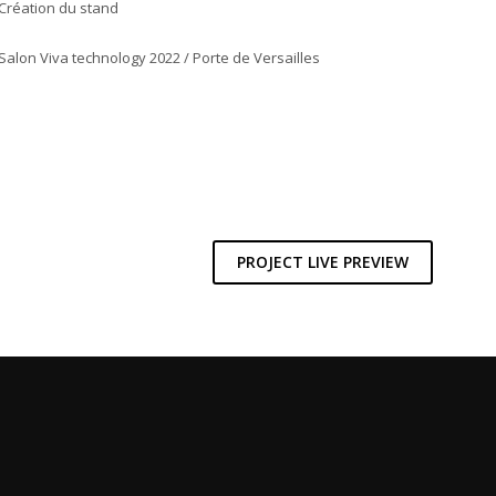
Création du stand
ès présente qui parcours les lignes haussmanniennes de
Salon Viva technology 2022 / Porte de Versailles
appelle l’engagement environnemental dans lequel ces
isons sont inscrites.
périence immersive qui laisse le visiteur plonger dans le monde
PROJECT LIVE PREVIEW