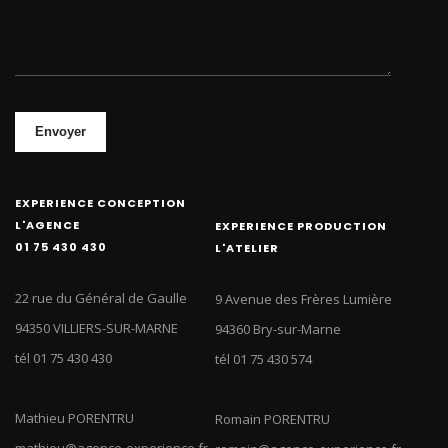
Envoyer
EXPERIENCE CONCEPTION
L'AGENCE
EXPERIENCE PRODUCTION
01 75 430 430
L'ATELIER
22 rue du Général de Gaulle
9 Avenue des Frères Lumière
94350 VILLIERS-SUR-MARNE
94360 Bry-sur-Marne
tél 01 75 430 430
tél 01 75 430 574
Mathieu PORENTRU
Romain PORENTRU