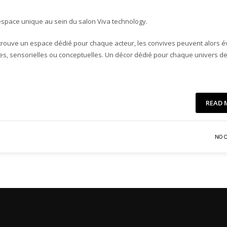
espace unique au sein du salon Viva technology.
 retrouve un espace dédié pour chaque acteur, les convives peuvent alors é
tes, sensorielles ou conceptuelles. Un décor dédié pour chaque univers d
READ 
NO 