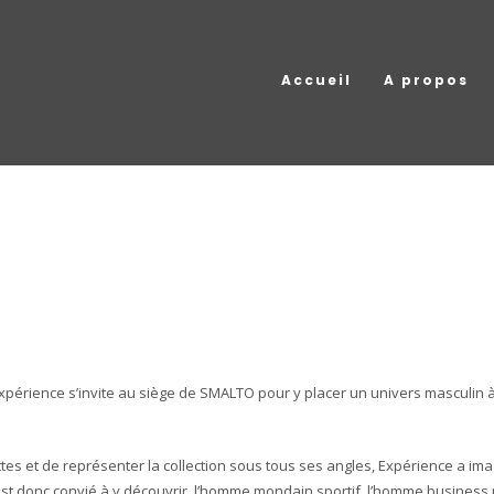
Accueil
A propos
 Expérience s’invite au siège de SMALTO pour y placer un univers masculin 
es et de représenter la collection sous tous ses angles, Expérience a ima
 est donc convié à y découvrir, l’homme mondain sportif, l’homme busines