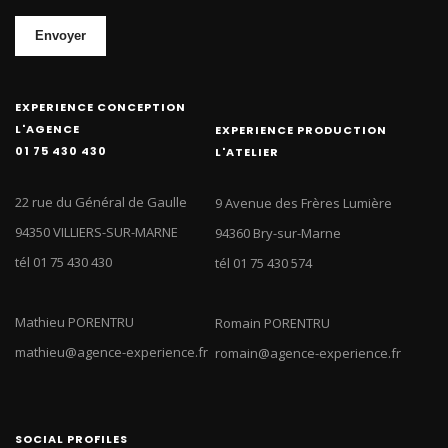
Envoyer
EXPERIENCE CONCEPTION
L'AGENCE
EXPERIENCE PRODUCTION
01 75 430 430
L'ATELIER
22 rue du Général de Gaulle
9 Avenue des Frères Lumière
94350 VILLIERS-SUR-MARNE
94360 Bry-sur-Marne
tél 01 75 430 430
tél 01 75 430 574
Mathieu PORENTRU
Romain PORENTRU
mathieu@agence-experience.fr
romain@agence-experience.fr
SOCIAL PROFILES