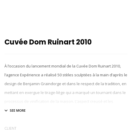
Cuvée Dom Ruinart 2010
À l’occasion du lancement mondial de la Cuvée Dom Ruinart 2010,
l’agence Expérience a réalisé 50 stèles sculptées à la main d’après le
design de Benjamin Graindorge et dans le respect de la tradition, en
mettant en exergue le tirage-liège qui a marqué un tournant dans le
processus de vinification de la maison. L’aspect creusé et les
volumes apparents révèlent profondeur et complexité de la cuvée.
La blanc de blanc millésimé est niché dans sa stèle qui le laisse
vieillir et magnifier son arôme, en parfaite harmonie avec son
CLIENT