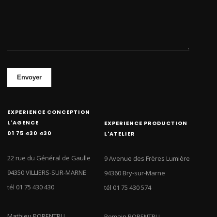
Envoyer
EXPERIENCE CONCEPTION
L'AGENCE
EXPERIENCE PRODUCTION
01 75 430 430
L'ATELIER
22 rue du Général de Gaulle
9 Avenue des Frères Lumière
94350 VILLIERS-SUR-MARNE
94360 Bry-sur-Marne
tél 01 75 430 430
tél 01 75 430 574
Mathieu PORENTRU
Romain PORENTRU